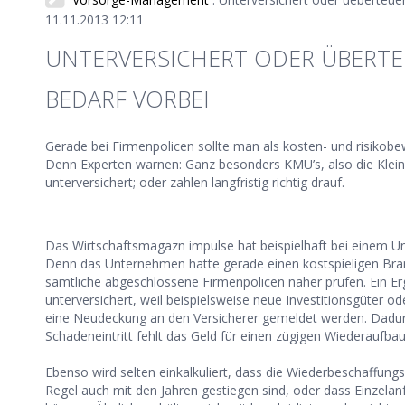
11.11.2013 12:11
UNTERVERSICHERT ODER ÜBERTEU
BEDARF VORBEI
Gerade bei Firmenpolicen sollte man als kosten- und risikob
Denn Experten warnen: Ganz besonders KMU’s, also die Klein
unterversichert; oder zahlen langfristig richtig drauf.
Das Wirtschaftsmagazn impulse hat beispielhaft bei einem Un
Denn das Unternehmen hatte gerade einen kostspieligen Bran
sämtliche abgeschlossene Firmenpolicen näher prüfen. Ein Er
unterversichert, weil beispielsweise neue Investitionsgüter od
eine Neudeckung an den Versicherer gemeldet werden. Dad
Schadeneintritt fehlt das Geld für einen zügigen Wiederaufbau
Ebenso wird selten einkalkuliert, dass die Wiederbeschaffung
Regel auch mit den Jahren gestiegen sind, oder dass Einzelan