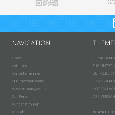
NAVIGATION
THEME
Home
VERSICHERU
Aktuelles
FÜR UNTER
Für Unternehmen
BETRIEBLIC
Für Privathaushalte
FINANZIERU
Wissensmanagement
NOTFALLVO
Zur Person
DER VERSIC
Kundenstimmen
Kontakt
NEWSLETTE