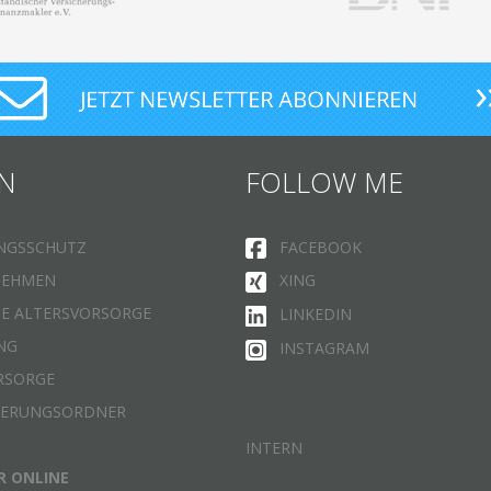
N
FOLLOW ME
NGSSCHUTZ
FACEBOOK
NEHMEN
XING
HE ALTERSVORSORGE
LINKEDIN
NG
INSTAGRAM
RSORGE
HERUNGSORDNER
INTERN
R ONLINE