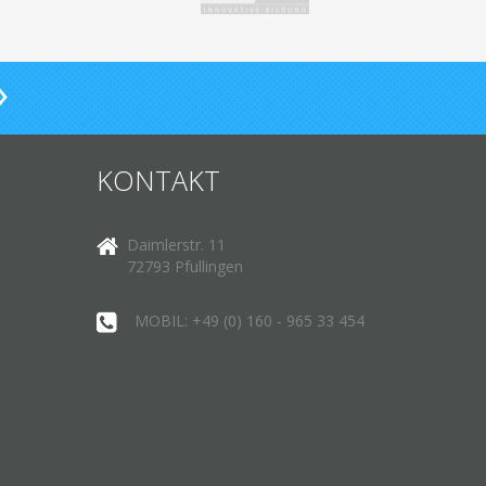
KONTAKT
Daimlerstr. 11
72793 Pfullingen
MOBIL: +49 (0) 160 - 965 33 454