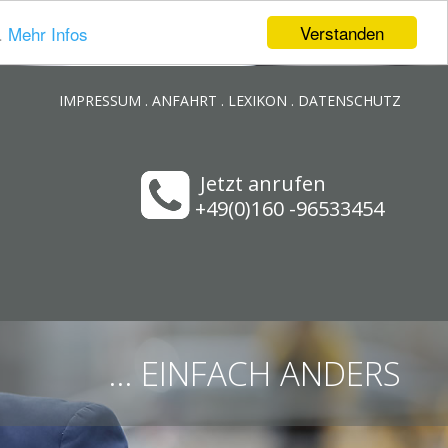
Verstanden
.
Mehr Infos
IMPRESSUM
.
ANFAHRT
.
LEXIKON
.
DATENSCHUTZ
Jetzt anrufen
+49(0)160 -96533454
... EINFACH ANDERS