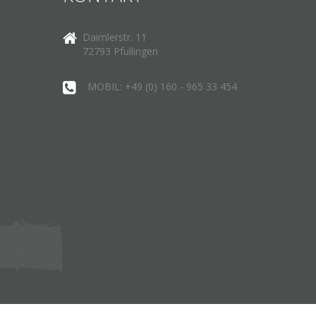
Daimlerstr. 11
72793 Pfullingen
MOBIL: +49 (0) 160 - 965 33 454