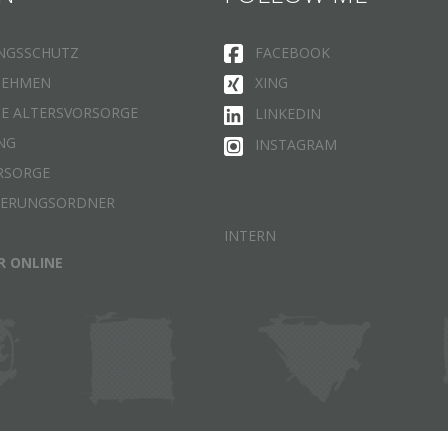
NGSSCHUTZ
FACEBOOK
NEHMEN
XING
HE ALTERSVORSORGE
LINKEDIN
NG
INSTAGRAM
RSORGE
HERUNGSORDNER
INTERN
R ONLINE