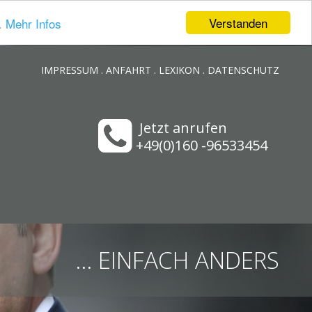
Verstanden
.
Mehr Infos
IMPRESSUM
.
ANFAHRT
.
LEXIKON
.
DATENSCHUTZ
Jetzt anrufen
+49(0)160 -96533454
... EINFACH ANDERS