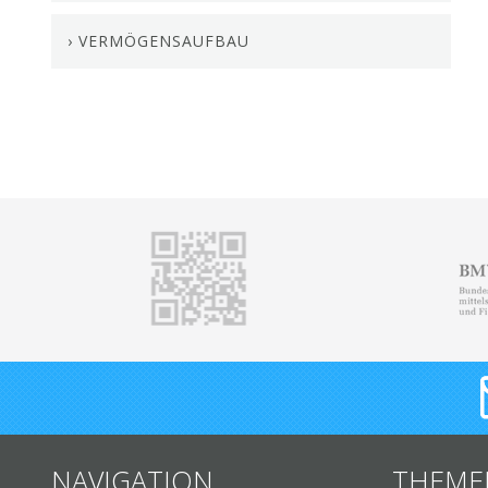
› VERMÖGENSAUFBAU
NAVIGATION
THEME