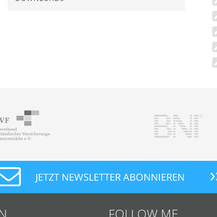
N
FOLLOW ME