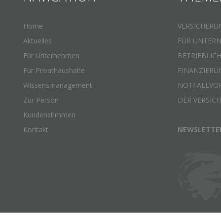
Home
VERSICHERU
Aktuelles
FÜR UNTER
Für Unternehmen
BETRIEBLIC
Für Privathaushalte
FINANZIERU
Wissensmanagement
NOTFALLVO
Zur Person
DER VERSIC
Kundenstimmen
Kontakt
NEWSLETTE