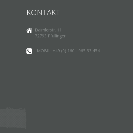
KONTAKT
Daimlerstr. 11
72793 Pfullingen
MOBIL: +49 (0) 160 - 965 33 454