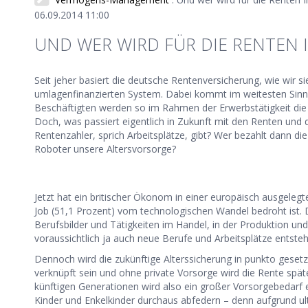
06.09.2014 11:00
UND WER WIRD FÜR DIE RENTEN
Seit jeher basiert die deutsche Rentenversicherung, wie wir s
umlagenfinanzierten System. Dabei kommt im weitesten Sinne
Beschäftigten werden so im Rahmen der Erwerbstätigkeit die 
Doch, was passiert eigentlich in Zukunft mit den Renten und 
Rentenzahler, sprich Arbeitsplätze, gibt? Wer bezahlt dann di
Roboter unsere Altersvorsorge?
Jetzt hat ein britischer Ökonom in einer europäisch ausgelegt
Job (51,1 Prozent) vom technologischen Wandel bedroht ist. D
Berufsbilder und Tätigkeiten im Handel, in der Produktion un
voraussichtlich ja auch neue Berufe und Arbeitsplätze entsteh
Dennoch wird die zukünftige Alterssicherung in punkto geset
verknüpft sein und ohne private Vorsorge wird die Rente späte
künftigen Generationen wird also ein großer Vorsorgebedarf ex
Kinder und Enkelkinder durchaus abfedern – denn aufgrund ul