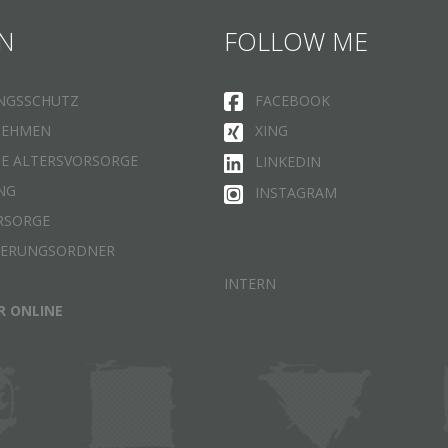
N
FOLLOW ME
NGSSCHUTZ
FACEBOOK
NEHMEN
XING
HE ALTERSVORSORGE
LINKEDIN
NG
INSTAGRAM
RSORGE
HERUNGSORDNER
INTERN
R ONLINE