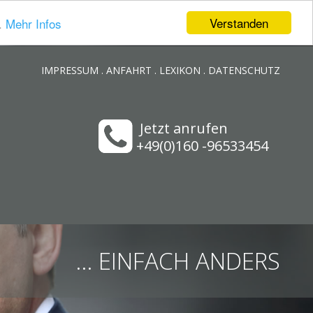
Verstanden
.
Mehr Infos
IMPRESSUM
.
ANFAHRT
.
LEXIKON
.
DATENSCHUTZ
Jetzt anrufen
+49(0)160 -96533454
... EINFACH ANDERS